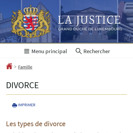
Aller
Aller
à
au
la
contenu
navigation
Menu principal
Rechercher
>
Accueil
Famille
DIVORCE
IMPRIMER
Les types de divorce