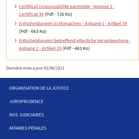
Certificat responsabilité parentale - Annexe 2 -
Certificat 39
(Pdf - 726 Ko)
Entscheidungen in Ehesachen - Anhang 1 - Artikel 39
(Pdf - 663 Ko)
Entscheidungen betreffend elterliche Verantwortung -
Anhang 2 - Artikel 39
(Pdf - 483 Ko)
Dernière mise à jour
02/06/2021
ORGANISATION DE LA JUSTICE
JURISPRUDENCE
MENU
DE
AVIS JUDICIAIRES
NAVIGATION
AFFAIRES PÉNALES