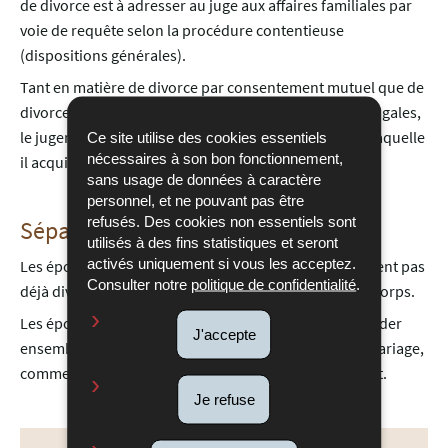
de divorce est à adresser au juge aux affaires familiales par
voie de requête selon la procédure contentieuse
(dispositions générales).
Tant en matière de divorce par consentement mutuel que de
divorce pour rupture irrémédiable des relations conjugales,
le jugement de divorce dissout le mariage à la date à laquelle
Ce site utilise des cookies essentiels
nécessaires à son bon fonctionnement,
il acquiert force de chose jugée.
sans usage de données à caractère
personnel, et ne pouvant pas être
refusés. Des cookies non essentiels sont
Séparation de corps
utilisés à des fins statistiques et seront
activés uniquement si vous les acceptez.
Les époux qui souhaitent se séparer, mais qui ne veulent pas
Consulter notre
politique de confidentialité
.
déjà divorcer, peuvent opter pour une séparation de corps.
Les époux séparés de corps ne sont plus tenus de résider
J'accepte
ensemble, mais les autres devoirs et obligations du mariage,
comme la fidélité et le secours entre époux, subsistent.
Je refuse