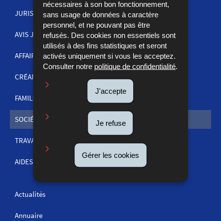
nécessaires à son bon fonctionnement,
JURISPRUDENCE
sans usage de données à caractère
MENU
personnel, et ne pouvant pas être
DE
AVIS JUDICIAIRES
refusés. Des cookies non essentiels sont
utilisés à des fins statistiques et seront
NAVIGATION
AFFAIRES PÉNALES
activés uniquement si vous les acceptez.
Consulter notre
politique de confidentialité
.
CRÉANCES
J'accepte
FAMILLE
SOCIÉTÉS ET COMMERCE
Je refuse
TRAVAIL
Gérer les cookies
AIDES ET INFORMATIONS
Actualités
Annuaire