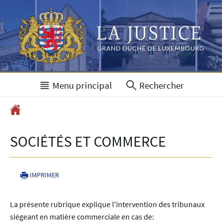
Aller
Aller
à
au
la
contenu
navigation
Menu principal
Rechercher
Accueil
SOCIÉTÉS ET COMMERCE
IMPRIMER
La présente rubrique explique l'intervention des tribunaux
siégeant en matière commerciale en cas de: