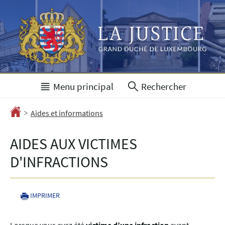
Aller
Aller
à
au
la
contenu
navigation
Menu principal
Rechercher
>
Accueil
Aides et informations
AIDES AUX VICTIMES
D'INFRACTIONS
IMPRIMER