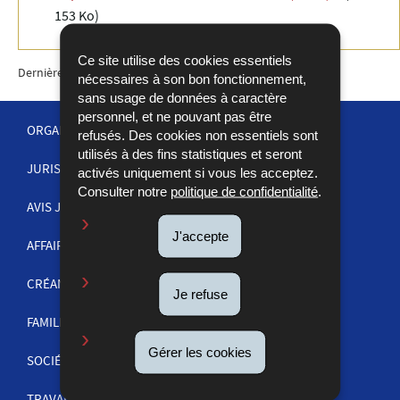
153 Ko)
Ce site utilise des cookies essentiels
Dernière mise à jour
02/09/2025
nécessaires à son bon fonctionnement,
sans usage de données à caractère
personnel, et ne pouvant pas être
ORGANISATION DE LA JUSTICE
refusés. Des cookies non essentiels sont
utilisés à des fins statistiques et seront
JURISPRUDENCE
activés uniquement si vous les acceptez.
MENU
Consulter notre
politique de confidentialité
.
DE
AVIS JUDICIAIRES
J'accepte
NAVIGATION
AFFAIRES PÉNALES
CRÉANCES
Je refuse
FAMILLE
Gérer les cookies
SOCIÉTÉS ET COMMERCE
TRAVAIL