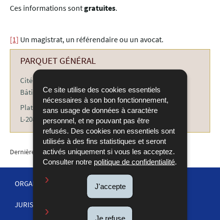
Ces informations sont
gratuites
.
[1]
Un magistrat, un référendaire ou un avocat.
PARQUET GÉNÉRAL
Cité judiciaire
Ce site utilise des cookies essentiels
Bâtiment BC
nécessaires à son bon fonctionnement,
Plateau du St-Esprit
sans usage de données à caractère
L-2080 Luxembourg
personnel, et ne pouvant pas être
refusés. Des cookies non essentiels sont
utilisés à des fins statistiques et seront
activés uniquement si vous les acceptez.
Dernière mise à jour
11/09/2025
Consulter notre
politique de confidentialité
.
ORGANISATION DE LA JUSTICE
J'accepte
JURISPRUDENCE
MENU
Je refuse