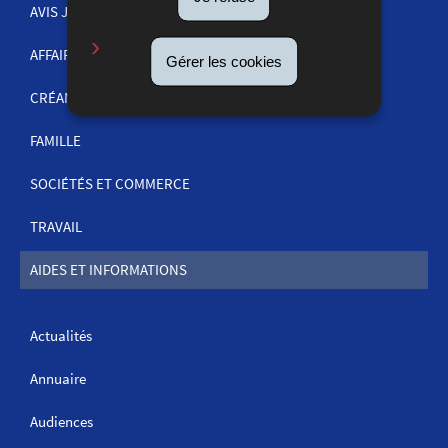
DE
AVIS JUDICIAIRES
NAVIGATION
AFFAIRES PÉNALES
Gérer les cookies
CRÉANCES
FAMILLE
SOCIÉTÉS ET COMMERCE
TRAVAIL
AIDES ET INFORMATIONS
Actualités
Annuaire
Audiences