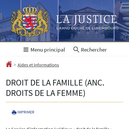
Aller
Aller
à
au
la
contenu
navigation
Menu principal
Rechercher
>
Accueil
Aides et informations
DROIT DE LA FAMILLE (ANC.
DROITS DE LA FEMME)
IMPRIMER