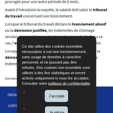
prorogée pour une autre période de 6 mois.
Avant d’introduire la requête, le salarié doit saisir le
tribunal
du travail
concernant son licenciement.
Lorsque le tribunal du travail déclare le
licenciement abusif
ou la
démission justifiée
, les indemnités de chômage
versées par provision restent acquises au salarié. Dans ce
cas, l’
employeur doit rembourser
le fonds pour l’emploi.
Ce site utilise des cookies essentiels
Lorsque le tribunal déclare le
licenciement justifié
ou la
nécessaires à son bon fonctionnement,
sans usage de données à caractère
démission non justifiée
, le
salarié doit rembourser
les
personnel, et ne pouvant pas être
indemnités de chômage au fonds pour l'emploi.
refusés. Des cookies non essentiels sont
utilisés à des fins statistiques et seront
activés uniquement si vous les acceptez.
Dernière mise à jour
20/09/2018
Consulter notre
politique de confidentialité
.
ORGANISATION DE LA JUSTICE
J'accepte
JURISPRUDENCE
MENU
Je refuse