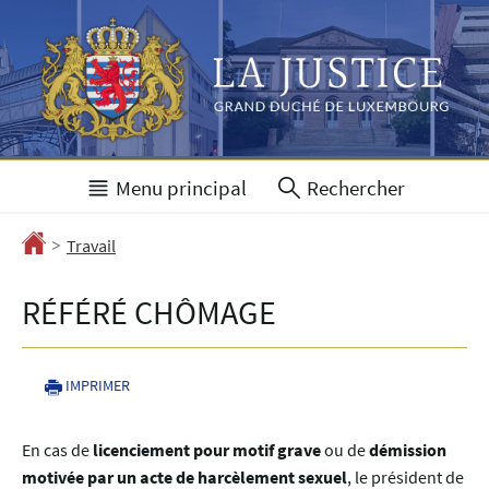
Aller
Aller
à
au
la
contenu
navigation
Menu principal
Rechercher
>
Accueil
Travail
RÉFÉRÉ CHÔMAGE
IMPRIMER
En cas de
licenciement pour motif grave
ou de
démission
motivée par un acte de harcèlement sexuel
, le président de