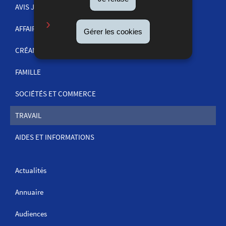
DE
AVIS JUDICIAIRES
NAVIGATION
AFFAIRES PÉNALES
Gérer les cookies
CRÉANCES
FAMILLE
SOCIÉTÉS ET COMMERCE
TRAVAIL
AIDES ET INFORMATIONS
Actualités
Annuaire
Audiences