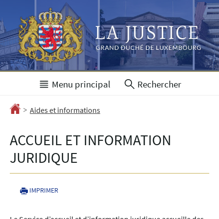
Aller
Aller
à
au
la
contenu
navigation
Menu principal
Rechercher
>
Accueil
Aides et informations
ACCUEIL ET INFORMATION
JURIDIQUE
IMPRIMER