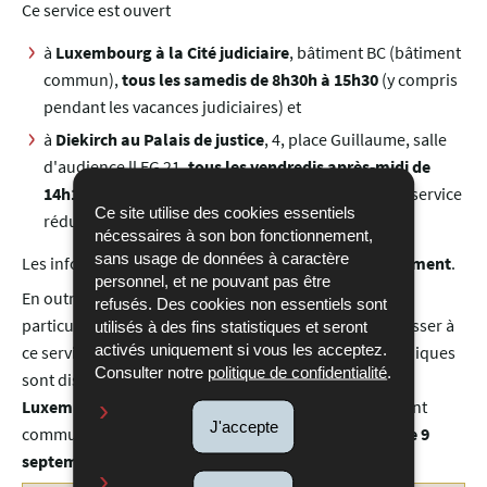
Ce service est ouvert
à
Luxembourg à la Cité judiciaire
, bâtiment BC (bâtiment
commun),
tous les samedis de 8h30h à 15h30
(y compris
pendant les vacances judiciaires) et
à
Diekirch au Palais de justice
, 4, place Guillaume, salle
d'audience ll EG 21,
tous les vendredis après-midi de
14h15 à 17h00
(y compris pendant les périodes de service
Ce site utilise des cookies essentiels
réduit).
nécessaires à son bon fonctionnement,
sans usage de données à caractère
Les informations juridiques sont dispensées
gratuitement
.
personnel, et ne pouvant pas être
En outre, les personnes désirant être informées plus
refusés. Des cookies non essentiels sont
particulièrement en
droit de la famille
peuvent s'adresser à
utilisés à des fins statistiques et seront
activés uniquement si vous les acceptez.
ce service assuré par un juriste. Les informations juridiques
Consulter notre
politique de confidentialité
.
sont dispensées
gratuitement
. Ce service est ouvert à
Luxembourg
à la Cité judiciaire
,
bâtiment BC (bâtiment
J'accepte
commun),
tous les mercredis
de 8h30 à 12h00, sauf le 9
septembre 2026.