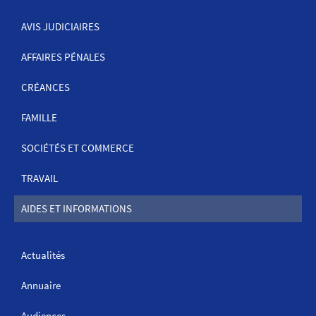
MENU
DE
AVIS JUDICIAIRES
NAVIGATION
AFFAIRES PÉNALES
CRÉANCES
FAMILLE
SOCIÉTÉS ET COMMERCE
TRAVAIL
AIDES ET INFORMATIONS
Actualités
Annuaire
Audiences