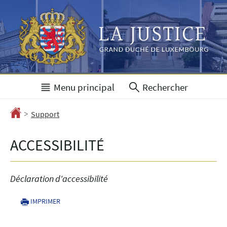
Aller
Aller
à
au
la
contenu
navigation
Menu principal
Rechercher
>
Accueil
Support
ACCESSIBILITÉ
Déclaration d'accessibilité
IMPRIMER