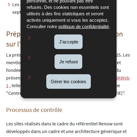
personnel, et ne pouvant pas être
Les documents bureautiques publiés avant le 23
refusés. Des cookies non essentiels sont
septembre 2018.
utilisés à des fins statistiques et seront
activés uniquement si vous les acceptez.
Consulter notre
politique de confidentialité
.
Préparation de la présente déclaration
J'accepte
sur l'accessibilité
La présente déclaration a été préparée le
14 février 2025
. Les
Je refuse
mentions figurant dans cette déclaration sont exactes et
fondées sur une évaluation effective de la conformité du
présent site internet avec les exigences fixées dans le
RAWeb
Gérer les cookies
1
, telle qu'une auto-évaluation réalisée par l'organisme
"Centre des technologies de l’information de l’État (CTIE)".
Processus de contrôle
Les sites réalisés dans le cadre du référentiel Renow sont
développés dans un cadre et une architecture générique et