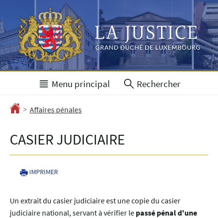
Aller
Aller
à
au
la
contenu
navigation
Menu principal
Rechercher
>
Accueil
Affaires pénales
CASIER JUDICIAIRE
IMPRIMER
Un extrait du casier judiciaire est une copie du casier
judiciaire national, servant à vérifier le
passé pénal d'une