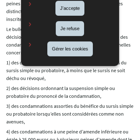
peines devant être inscrite(s) au bulletin N° 3 d’après les
J'accepte
distinctions faites ci-dessus, toutes les peines y sont
inscrites.
Je refuse
Le bulletin N° 3 d’une
personne morale
renseigne les
décisions inscrites au casier judiciaire ayant prononcé des
condamnations à des peines criminelles et correctionnelles
Gérer les cookies
concernant la même personne, à l’exclusion:
1) des condamnations à une peine d’amende assorties du
sursis simple ou probatoire, à moins que le sursis ne soit
déchu ou révoqué,
2) des décisions ordonnant la suspension simple ou
probatoire du prononcé de la condamnation,
3) des condamnations assorties du bénéfice du sursis simple
ou probatoire lorsqu’elles sont considérées comme non
avenues,
4) des condamnations à une peine d’amende inférieure ou
égale à 25.000 euros ou à plusieurs peines d’amende dont le