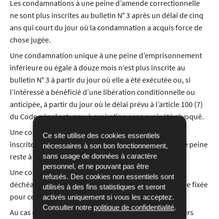
Les condamnations à une peine d’amende correctionnelle
ne sont plus inscrites au bulletin N° 3 après un délai de cinq
ans qui court du jour où la condamnation a acquis force de
chose jugée.
Une condamnation unique à une peine d’emprisonnement
inférieure ou égale à douze mois n’est plus inscrite au
bulletin N° 3 à partir du jour où elle a été exécutée ou, si
l’intéressé a bénéficié d’une libération conditionnelle ou
anticipée, à partir du jour où le délai prévu à l’article 100 (7)
du Code pénal est venu à expiration sans avoir été révoqué.
Une condamnation à une interdiction de conduire est
Ce site utilise des cookies essentiels
inscrite au bulletin N° 3 tant que tout ou partie de cette peine
nécessaires à son bon fonctionnement,
reste à exécuter.
sans usage de données à caractère
personnel, et ne pouvant pas être
Une condamnation à une interdiction, incapacité ou
refusés. Des cookies non essentiels sont
déchéance est inscrite au bulletin N° 3 tant que la durée fixée
utilisés à des fins statistiques et seront
pour cette mesure n’est pas expirée.
activés uniquement si vous les acceptez.
Consulter notre
politique de confidentialité
.
Au cas où la décision a prononcé une peine ou plusieurs