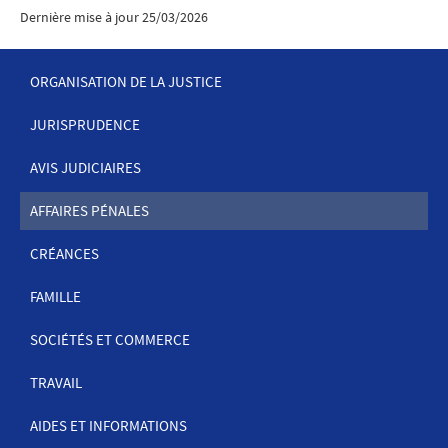
Dernière mise à jour
25/03/2026
ORGANISATION DE LA JUSTICE
JURISPRUDENCE
MENU
DE
AVIS JUDICIAIRES
NAVIGATION
AFFAIRES PÉNALES
CRÉANCES
FAMILLE
SOCIÉTÉS ET COMMERCE
TRAVAIL
AIDES ET INFORMATIONS