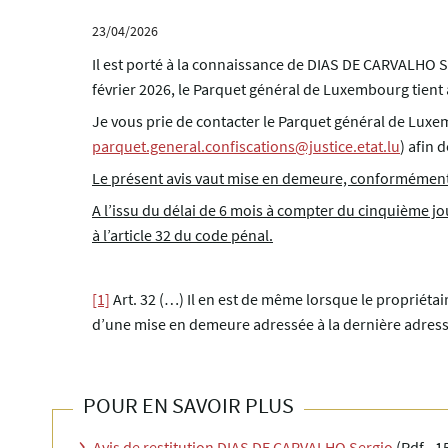
23/04/2026
Il est porté à la connaissance de DIAS DE CARVALHO S
février 2026, le Parquet général de Luxembourg tient à 
Je vous prie de contacter le Parquet général de Lux
parquet.general.confiscations@justice.etat.lu
) afin 
Le présent avis vaut mise en demeure, conformément à
A l’issu du délai de 6 mois à compter du cinquième jo
à l’article 32 du code pénal.
[1]
Art. 32 (…) Il en est de même lorsque le propriétai
d’une mise en demeure adressée à la dernière adres
POUR EN SAVOIR PLUS
Avis de restitution DIAS DE CARVALHO Sergio
(Pdf - 1