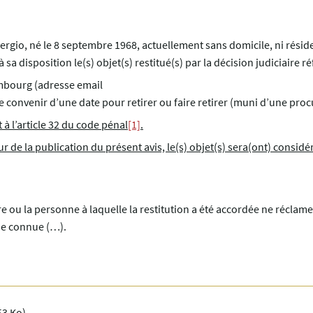
ergio, né le 8 septembre 1968, actuellement sans domicile, ni rési
sa disposition le(s) objet(s) restitué(s) par la décision judiciaire r
embourg (adresse email
de convenir d’une date pour retirer ou faire retirer (muni d’une proc
 l’article 32 du code pénal
[1]
.
ur de la publication du présent avis, le(s) objet(s) sera(ont) consi
re ou la personne à laquelle la restitution a été accordée ne réclam
se connue (…).
53 Ko)