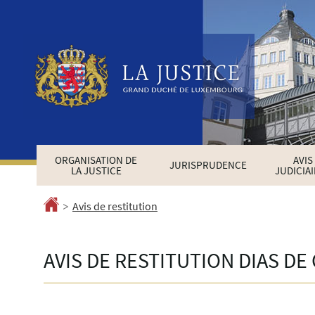
Aller
Aller
à
au
la
contenu
navigation
ORGANISATION DE
AVIS
JURISPRUDENCE
LA JUSTICE
JUDICIA
>
Accueil
Avis de restitution
AVIS DE RESTITUTION DIAS D