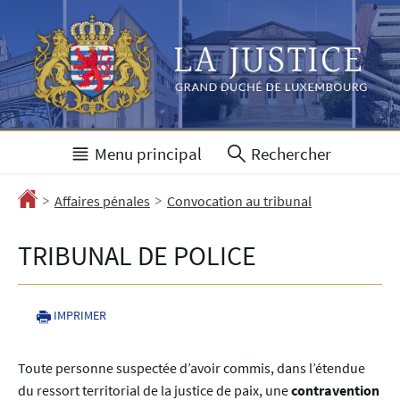
Aller
Aller
à
au
la
contenu
navigation
Menu principal
Rechercher
>
>
Accueil
Affaires pénales
Convocation au tribunal
TRIBUNAL DE POLICE
IMPRIMER
Toute personne suspectée d’avoir commis, dans l’étendue
du ressort territorial de la justice de paix, une
contravention