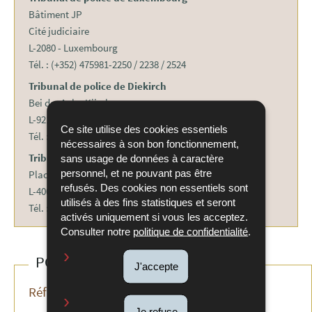
Bâtiment JP
Cité judiciaire
L-2080 - Luxembourg
Tél. : (+352) 475981-2250 / 2238 / 2524
Tribunal de police de Diekirch
Bei der Aaler Kiirch
L-9211 - Diekirch
Ce site utilise des cookies essentiels
Tél. : (+352) 808853-1
nécessaires à son bon fonctionnement,
Tribunal de police d'Esch-sur-Alzette
sans usage de données à caractère
personnel, et ne pouvant pas être
Place Norbert Metz
refusés. Des cookies non essentiels sont
L-4006 - Esch-sur-Alzette
utilisés à des fins statistiques et seront
Tél. : (+352) 530 529 300
activés uniquement si vous les acceptez.
Consulter notre
politique de confidentialité
.
POUR EN SAVOIR PLUS
J'accepte
Références légales
Je refuse