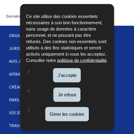
Dernière mise à jour
01/09/2021
Ce site utilise des cookies essentiels
nécessaires à son bon fonctionnement,
sans usage de données à caractère
personnel, et ne pouvant pas être
ORGANISATION DE LA JUSTICE
refusés. Des cookies non essentiels sont
utilisés à des fins statistiques et seront
JURISPRUDENCE
MENU
activés uniquement si vous les acceptez.
Consulter notre
politique de confidentialité
.
DE
AVIS JUDICIAIRES
NAVIGATION
AFFAIRES PÉNALES
J'accepte
CRÉANCES
Je refuse
FAMILLE
SOCIÉTÉS ET COMMERCE
Gérer les cookies
TRAVAIL