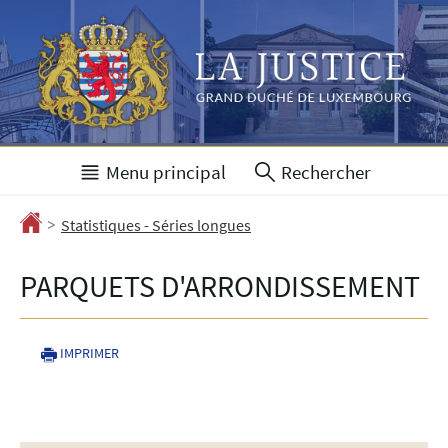
Aller
Aller
à
au
la
contenu
navigation
Menu principal
Rechercher
>
Accueil
Statistiques - Séries longues
PARQUETS D'ARRONDISSEMENT
IMPRIMER