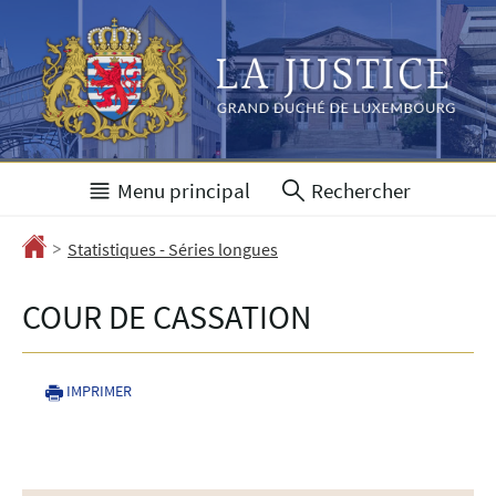
Aller
Aller
à
au
la
contenu
navigation
Menu principal
Rechercher
>
Accueil
Statistiques - Séries longues
COUR DE CASSATION
IMPRIMER