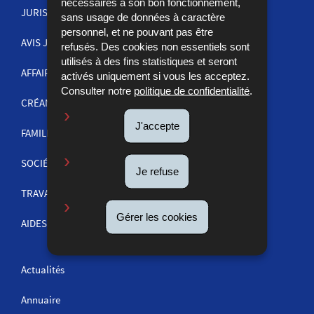
nécessaires à son bon fonctionnement,
JURISPRUDENCE
MENU
sans usage de données à caractère
personnel, et ne pouvant pas être
DE
AVIS JUDICIAIRES
refusés. Des cookies non essentiels sont
utilisés à des fins statistiques et seront
NAVIGATION
AFFAIRES PÉNALES
activés uniquement si vous les acceptez.
Consulter notre
politique de confidentialité
.
CRÉANCES
J'accepte
FAMILLE
SOCIÉTÉS ET COMMERCE
Je refuse
TRAVAIL
Gérer les cookies
AIDES ET INFORMATIONS
Actualités
Annuaire