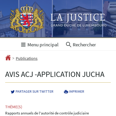
Aller
Aller
à
au
la
contenu
navigation
Menu principal
Rechercher
>
Accueil
Publications
AVIS ACJ -APPLICATION JUCHA
PARTAGER SUR TWITTER
- NOUVELLE FENÊTRE
IMPRIMER
THÈME(S)
Rapports annuels de l'autorité de contrôle judiciaire