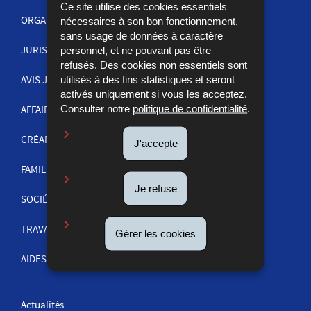
Ce site utilise des cookies essentiels
ORGANISATION DE LA JUSTICE
nécessaires à son bon fonctionnement,
sans usage de données à caractère
JURISPRUDENCE
personnel, et ne pouvant pas être
MENU
refusés. Des cookies non essentiels sont
DE
AVIS JUDICIAIRES
utilisés à des fins statistiques et seront
activés uniquement si vous les acceptez.
NAVIGATION
Consulter notre
politique de confidentialité
.
AFFAIRES PÉNALES
CRÉANCES
J'accepte
FAMILLE
Je refuse
SOCIÉTÉS ET COMMERCE
TRAVAIL
Gérer les cookies
AIDES ET INFORMATIONS
Actualités