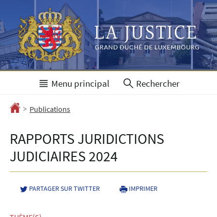
Aller
Aller
à
au
la
contenu
navigation
Menu principal
Rechercher
>
Accueil
Publications
RAPPORTS JURIDICTIONS
JUDICIAIRES 2024
PARTAGER SUR TWITTER
- NOUVELLE FENÊTRE
IMPRIMER