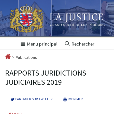
Aller
Aller
à
au
la
contenu
navigation
Menu principal
Rechercher
>
Accueil
Publications
RAPPORTS JURIDICTIONS
JUDICIAIRES 2019
PARTAGER SUR TWITTER
- NOUVELLE FENÊTRE
IMPRIMER