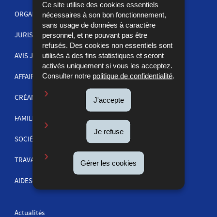
Ce site utilise des cookies essentiels
ORGANISATION DE LA JUSTICE
nécessaires à son bon fonctionnement,
sans usage de données à caractère
JURISPRUDENCE
personnel, et ne pouvant pas être
MENU
refusés. Des cookies non essentiels sont
DE
AVIS JUDICIAIRES
utilisés à des fins statistiques et seront
activés uniquement si vous les acceptez.
NAVIGATION
Consulter notre
politique de confidentialité
.
AFFAIRES PÉNALES
CRÉANCES
J'accepte
FAMILLE
Je refuse
SOCIÉTÉS ET COMMERCE
TRAVAIL
Gérer les cookies
AIDES ET INFORMATIONS
Actualités