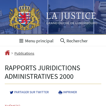
Aller
Aller
à
au
la
contenu
navigation
Menu principal
Rechercher
>
Accueil
Publications
RAPPORTS JURIDICTIONS
ADMINISTRATIVES 2000
PARTAGER SUR TWITTER
- NOUVELLE FENÊTRE
IMPRIMER