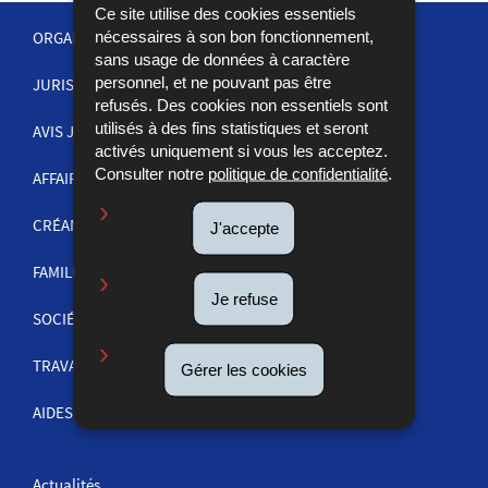
Ce site utilise des cookies essentiels
nécessaires à son bon fonctionnement,
ORGANISATION DE LA JUSTICE
sans usage de données à caractère
personnel, et ne pouvant pas être
JURISPRUDENCE
MENU
refusés. Des cookies non essentiels sont
utilisés à des fins statistiques et seront
DE
AVIS JUDICIAIRES
activés uniquement si vous les acceptez.
NAVIGATION
Consulter notre
politique de confidentialité
.
AFFAIRES PÉNALES
CRÉANCES
J'accepte
FAMILLE
Je refuse
SOCIÉTÉS ET COMMERCE
TRAVAIL
Gérer les cookies
AIDES ET INFORMATIONS
Actualités