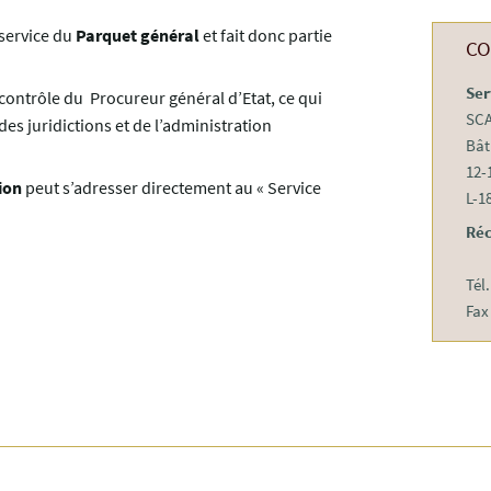
 service du
Parquet général
et fait donc partie
CO
Ser
s contrôle du Procureur général d’Etat, ce qui
SC
des juridictions et de l’administration
Bât
12-
ion
peut s’adresser directement au « Service
L-1
Réc
Tél
Fax