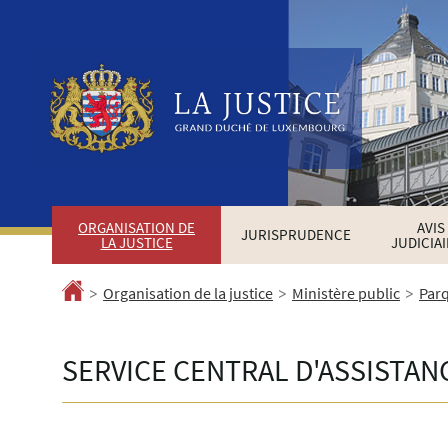
Aller
Aller
à
au
la
contenu
navigation
ORGANISATION DE
AVIS
JURISPRUDENCE
LA JUSTICE
JUDICIA
>
>
>
Accueil
Organisation de la justice
Ministère public
Parq
SERVICE CENTRAL D'ASSISTAN