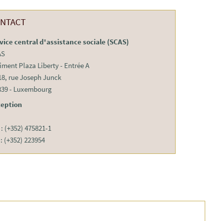
NTACT
vice central d'assistance sociale (SCAS)
AS
iment Plaza Liberty - Entrée A
18, rue Joseph Junck
839 - Luxembourg
eption
. : (+352) 475821-1
 : (+352) 223954