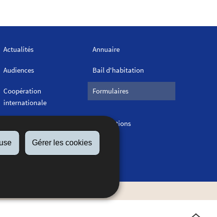
Actualités
Annuaire
Audiences
Bail d'habitation
Coopération
Formulaires
internationale
Législation
Publications
fuse
Gérer les cookies
Statistiques - Séries
longues
gaux
Gestion des cookies
Haut