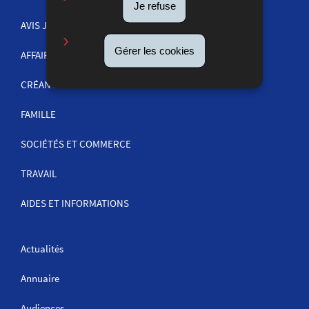
MENU
Je refuse
DE
AVIS JUDICIAIRES
NAVIGATION
Gérer les cookies
AFFAIRES PÉNALES
CRÉANCES
FAMILLE
SOCIÉTÉS ET COMMERCE
TRAVAIL
AIDES ET INFORMATIONS
Actualités
Annuaire
Audiences