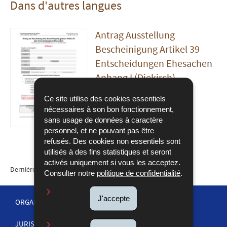
Dans d'autres langues
Antrag Ausstellung
Bescheinigung Artikel 39
Entscheidungen Ehesachen
Anhang I (Diekirch)
Pdf - 214 Ko - 1 page(s)
Ce site utilise des cookies essentiels
nécessaires à son bon fonctionnement,
TÉLÉCHARGER
sans usage de données à caractère
personnel, et ne pouvant pas être
refusés. Des cookies non essentiels sont
utilisés à des fins statistiques et seront
activés uniquement si vous les acceptez.
Dernière mise à jour
30/12/2022
Consulter notre
politique de confidentialité
.
J'accepte
ORGANISATION DE LA JUSTICE
JURISPRUDENCE