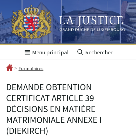
Aller
Aller
à
au
la
contenu
navigation
Menu principal
Rechercher
>
Accueil
Formulaires
DEMANDE OBTENTION
CERTIFICAT ARTICLE 39
DÉCISIONS EN MATIÈRE
MATRIMONIALE ANNEXE I
(DIEKIRCH)