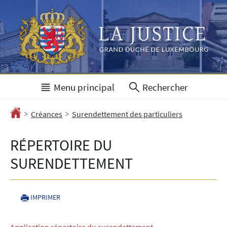
Aller
Aller
à
au
la
contenu
navigation
Menu principal
Rechercher
>
>
Accueil
Créances
Surendettement des particuliers
RÉPERTOIRE DU
SURENDETTEMENT
IMPRIMER