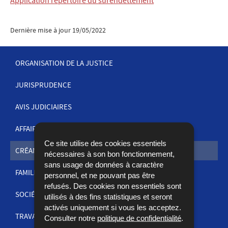
Application répertoire du surendettement
Dernière mise à jour
19/05/2022
ORGANISATION DE LA JUSTICE
JURISPRUDENCE
MENU
DE
AVIS JUDICIAIRES
NAVIGATION
AFFAIRES PÉNALES
Ce site utilise des cookies essentiels
CRÉANCES
nécessaires à son bon fonctionnement,
sans usage de données à caractère
FAMILLE
personnel, et ne pouvant pas être
refusés. Des cookies non essentiels sont
SOCIÉTÉS ET COMMERCE
utilisés à des fins statistiques et seront
activés uniquement si vous les acceptez.
TRAVAIL
Consulter notre
politique de confidentialité
.