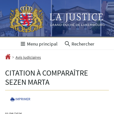
Aller
Aller
à
au
la
contenu
navigation
Menu principal
Rechercher
>
Accueil
Avis judiciaires
CITATION À COMPARAÎTRE
SEZEN MARTA
IMPRIMER
01/06/2026