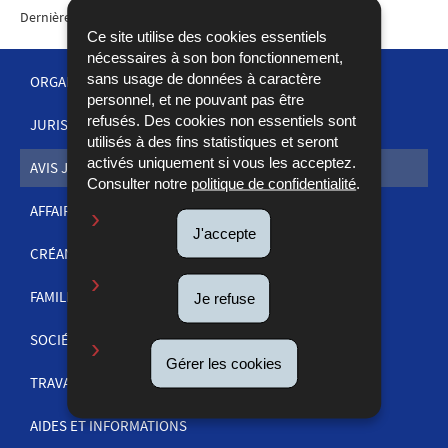
Dernière mise à jour
01/06/2026
Ce site utilise des cookies essentiels
nécessaires à son bon fonctionnement,
sans usage de données à caractère
ORGANISATION DE LA JUSTICE
personnel, et ne pouvant pas être
refusés. Des cookies non essentiels sont
JURISPRUDENCE
MENU
utilisés à des fins statistiques et seront
activés uniquement si vous les acceptez.
DE
AVIS JUDICIAIRES
Consulter notre
politique de confidentialité
.
NAVIGATION
AFFAIRES PÉNALES
J'accepte
CRÉANCES
FAMILLE
Je refuse
SOCIÉTÉS ET COMMERCE
Gérer les cookies
TRAVAIL
AIDES ET INFORMATIONS