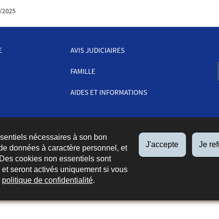
/2025
E
AVIS JUDICIAIRES
FAMILLE
AIDES ET INFORMATIONS
ssentiels nécessaires à son bon
J'accepte
Je re
de données à caractère personnel, et
 Des cookies non essentiels sont
es et seront activés uniquement si vous
e
politique de confidentialité
.
Liens
Glossaire
Accessibilité
A propos du portail
Aspects lé