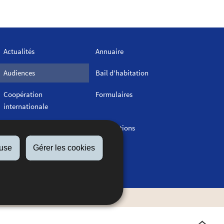
Actualités
Annuaire
Audiences
Bail d'habitation
Coopération
Formulaires
internationale
Législation
Publications
fuse
Gérer les cookies
Statistiques - Séries
longues
gaux
Gestion des cookies
Haut