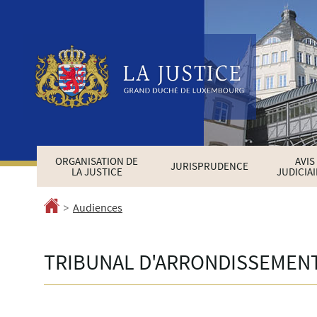
Aller
Aller
à
au
la
contenu
navigation
ORGANISATION DE
AVIS
JURISPRUDENCE
LA JUSTICE
JUDICIA
>
Accueil
Audiences
TRIBUNAL D'ARRONDISSEMENT