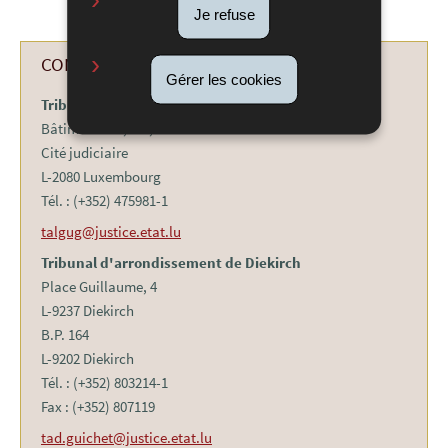
Je refuse
CONTACTS
Gérer les cookies
Tribunal d'arrondissement de Luxembourg
Bâtiments TL, CO, JT
Cité judiciaire
L-2080 Luxembourg
Tél. : (+352) 475981-1
talgug@justice.etat.lu
Tribunal d'arrondissement de Diekirch
Place Guillaume, 4
L-9237 Diekirch
B.P. 164
L-9202 Diekirch
Tél. : (+352) 803214-1
Fax : (+352) 807119
tad.guichet@justice.etat.lu