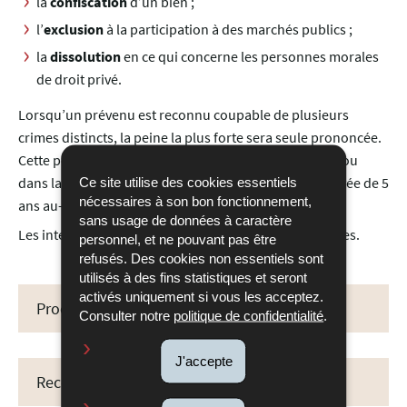
la
confiscation
d’un bien ;
l’
exclusion
à la participation à des marchés publics ;
la
dissolution
en ce qui concerne les personnes morales
de droit privé.
Lorsqu’un prévenu est reconnu coupable de plusieurs
crimes distincts, la peine la plus forte sera seule prononcée.
Cette peine, si elle consiste dans la réclusion à temps ou
Ce site utilise des cookies essentiels
dans la réclusion de 5 à 10 ans, pourra même être élevée de 5
nécessaires à son bon fonctionnement,
ans au-dessus du maximum.
sans usage de données à caractère
Les interdictions de conduire sont cependant cumulées.
personnel, et ne pouvant pas être
refusés. Des cookies non essentiels sont
utilisés à des fins statistiques et seront
activés uniquement si vous les acceptez.
Procédure
Consulter notre
politique de confidentialité
.
J'accepte
Recours