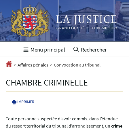
Aller
Aller
à
au
la
contenu
navigation
Menu principal
Rechercher
>
>
Accueil
Affaires pénales
Convocation au tribunal
CHAMBRE CRIMINELLE
IMPRIMER
Toute personne suspectée d’avoir commis, dans l’étendue
du ressort territorial du tribunal d’arrondissement, un
crime