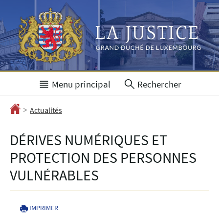
Aller
Aller
à
au
la
contenu
navigation
Menu principal
Rechercher
>
Accueil
Actualités
DÉRIVES NUMÉRIQUES ET
PROTECTION DES PERSONNES
VULNÉRABLES
IMPRIMER