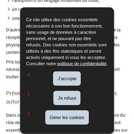
l’adoption d’un langage inhabituel ou codé,
un rejet de l’entourage ou encore
une dégradation des performances scolaires.
Ce site utilise des cookies essentiels
nécessaires à son bon fonctionnement,
D’autres signes peuvent également apparaître, tels que la
sans usage de données à caractère
réception de cadeaux inexpliqués, la présence de traces
personnel, et ne pouvant pas être
physiques suspectes ou encore une fascination pour des
refusés. Des cookies non essentiels sont
utilisés à des fins statistiques et seront
contenus violents.
activés uniquement si vous les acceptez.
Pris isolément, ces indices ne constituent pas
Consulter notre
politique de confidentialité
.
nécessairement une preuve, mais leur accumulation doit
inciter à la vigilance.
J'accepte
Prévention, signalement et mobilisation des
Je refuse
autorités
Dans ce contexte, les autorités insistent sur l’importance du
Gérer les cookies
rôle des parents, des proches et des professionnels. Il est
essentiel de maintenir un dialogue ouvert avec les jeunes sur