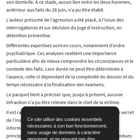
son domicile. À ce stade, aucun lien entre les deux hommes,
antérieur aux faits du 28 juin, n’a pu être établi.
L’auteur présumé de l’agression a été placé, à l’issue des
interrogatoires et sur décision du juge d’instruction, en
détention préventive.
Différentes expertises sont en cours, notamment d’ordre
psychiatrique. Ces analyses revêtent une importance
particulière afin de mieux comprendre les circonstances et le
contexte des faits. Leur durée ne peut être déterminée à
l’avance, celle-ci dépendant de la complexité du dossier et du
temps nécessaire à la finalisation des examens.
Le parquet tient à préciser que, jusqu’à présent, aucune
infraction n’a pu être relevée dans le chef de la victime.
Il est rappelé que l’enquête est soumise au principe du secret
Ce site utilise des cookies essentiels
de l’instruction, lequel implique qu’aucune autre
nécessaires à son bon fonctionnement,
information ne peut être communiquée à ce stade. Ce
sans usage de données à caractère
principe impose que les informations ne soient pas rendues
personnel, et ne pouvant pas être