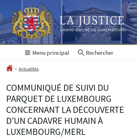
Aller
Aller
à
au
la
contenu
navigation
Menu principal
Rechercher
>
Accueil
Actualités
COMMUNIQUÉ DE SUIVI DU
PARQUET DE LUXEMBOURG
CONCERNANT LA DÉCOUVERTE
D’UN CADAVRE HUMAIN À
LUXEMBOURG/MERL