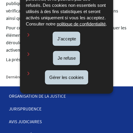
publiques tant qu’elles sont en cours de collecte et de
refusés. Des cookies non essentiels sont
vérification, afin de garantir l’intégrité des investigations
utilisés à des fins statistiques et seront
activés uniquement si vous les acceptez.
ainsi que le respect des droits des parties concernées.
Consulter notre
politique de confidentialité
.
Pour ces raisons, les autorités se limitent à communiquer les
éléments qui peuvent l’être sans compromettre le bon
J'accepte
déroulement de l’enquête. L’instruction se poursuit
activement.
Je refuse
La présomption d’innocence demeure applicable.
Dernière mise à jour
02/07/2026
Gérer les cookies
ORGANISATION DE LA JUSTICE
JURISPRUDENCE
MENU
DE
AVIS JUDICIAIRES