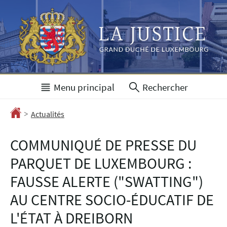
Aller
Aller
à
au
la
contenu
navigation
Menu principal
Rechercher
>
Accueil
Actualités
COMMUNIQUÉ DE PRESSE DU
PARQUET DE LUXEMBOURG :
FAUSSE ALERTE ("SWATTING")
AU CENTRE SOCIO-ÉDUCATIF DE
L'ÉTAT À DREIBORN