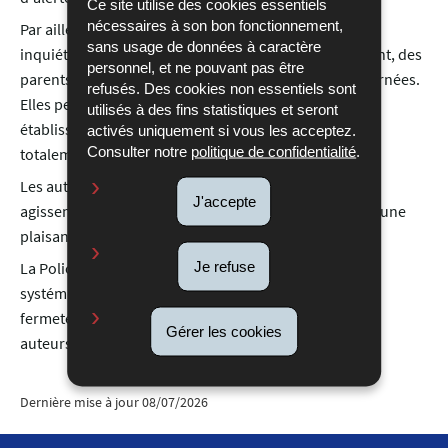
Ce site utilise des cookies essentiels
nécessaires à son bon fonctionnement,
Par ailleurs, ces fausses alertes provoquent une vive
sans usage de données à caractère
inquiétude auprès des élèves, du personnel enseignant, des
personnel, et ne pouvant pas être
parents ainsi que de l'ensemble des personnes concernées.
refusés. Des cookies non essentiels sont
Elles perturbent gravement le fonctionnement des
utilisés à des fins statistiques et seront
établissements et génèrent un sentiment d'insécurité
activés uniquement si vous les acceptez.
Consulter notre
politique de confidentialité
.
totalement injustifié.
Les autorités tiennent dès lors à souligner que de tels
J'accepte
agissements ne sont en aucun cas considérés comme une
plaisanterie.
Je refuse
La Police grand-ducale et le Parquet traiteront
systématiquement ce type de faits avec la plus grande
fermeté et mettront tout en œuvre afin d'identifier les
Gérer les cookies
auteurs et de les traduire en justice.
Dernière mise à jour
08/07/2026