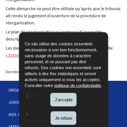
Cette démarche ne peut être utilisée qu’après que le tribunal
ait rendu le jugement d’ouverture de la procédure de
réorganisation.
Le plan de réorganisation se compose d'une partie
descriptive et d'une partie prescriptive.
Ce site utilise des cookies essentiels
Les deux nouvelles démarches se trouvent dans la partie
nécessaires à son bon fonctionnement,
« Entreprise »
du catalogue Guichet.lu
sans usage de données à caractère
personnel, et ne pouvant pas être
refusés. Des cookies non essentiels sont
Dernière mise à jour
19/07/2024
utilisés à des fins statistiques et seront
activés uniquement si vous les acceptez.
Consulter notre
politique de confidentialité
.
ORGANISATION DE LA JUSTICE
J'accepte
JURISPRUDENCE
MENU
DE
AVIS JUDICIAIRES
Je refuse
AFFAIRES PÉNALES