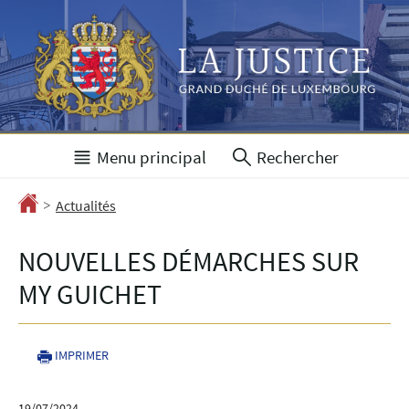
Aller
Aller
à
au
la
contenu
navigation
Menu principal
Rechercher
>
Accueil
Actualités
NOUVELLES DÉMARCHES SUR
MY GUICHET
IMPRIMER
19/07/2024