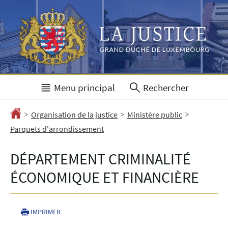
Aller
Aller
à
au
la
contenu
navigation
Menu principal
Rechercher
>
>
>
Accueil
Organisation de la justice
Ministère public
Parquets d'arrondissement
DÉPARTEMENT CRIMINALITÉ
ÉCONOMIQUE ET FINANCIÈRE
IMPRIMER