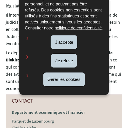
personnel, et ne pouvant pas être
législation luxembourgeoise.
refusés. Des cookies non essentiels sont
Il intervient aussi dans le traitement des affaires d’entraide
utilisés à des fins statistiques et seront
judiciaire internationale en matière pénale et ceci au besoin
activés uniquement si vous les acceptez.
Consulter notre
politique de confidentialité
.
en collaboration notamment avec Eurojust et le Réseau
Judiciaire Européen. Le parquet traite dans ce contexte les
J'accepte
éventuels recours introduits en la matière.
Le département économique et financier du
parquet de
Diekirch
a le même périmètre d’attributions, excepté en ce
Je refuse
qui concerne les attributions de bureau de recouvrement
des avoirs et la lutte contre le financement du terrorisme qui
Gérer les cookies
sont une compétence exclusive nationale du département
économique et financier du parquet de Luxembourg.
CONTACT
Département économique et financier
Parquet de Luxembourg
Cité judiciaire