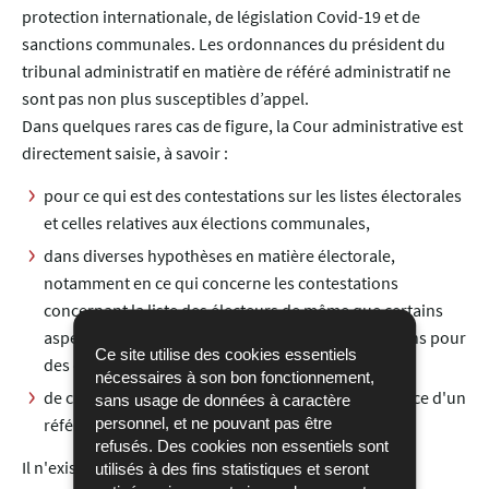
protection internationale, de législation Covid-19 et de
sanctions communales. Les ordonnances du président du
tribunal administratif en matière de référé administratif ne
sont pas non plus susceptibles d’appel.
Dans quelques rares cas de figure, la Cour administrative est
directement saisie, à savoir :
pour ce qui est des contestations sur les listes électorales
et celles relatives aux élections communales,
dans diverses hypothèses en matière électorale,
notamment en ce qui concerne les contestations
concernant la liste des électeurs de même que certains
aspects de la procédure et les résultats des élections pour
Ce site utilise des cookies essentiels
des chambres professionnelles,
nécessaires à son bon fonctionnement,
de contestations dans le contexte de la mise en place d'un
sans usage de données à caractère
personnel, et ne pouvant pas être
référendum à l’initiative des électeurs.
refusés. Des cookies non essentiels sont
Il n'existe pas de ministère public près les juridictions
utilisés à des fins statistiques et seront