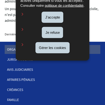
activés uniquement si vous les acceptez.
administratives.
Consulter notre
politique de confidentialité
.
Un pourvoi en cassation, comme en matière pénale et civile,
n'est pas admissible contre les arrêts de la Cour
J'accepte
administrative.
Je refuse
Dernière mise à jour
21/08/2025
Gérer les cookies
ORGANISATION DE LA JUSTICE
JURISPRUDENCE
MENU
DE
AVIS JUDICIAIRES
NAVIGATION
AFFAIRES PÉNALES
CRÉANCES
FAMILLE