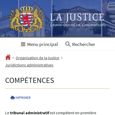
Aller
Aller
à
au
la
contenu
navigation
Menu principal
Rechercher
>
>
Accueil
Organisation de la justice
Juridictions administratives
COMPÉTENCES
IMPRIMER
Le
tribunal administratif
est compétent en première