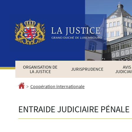
Aller
Aller
à
au
la
contenu
navigation
ORGANISATION DE
AVIS
JURISPRUDENCE
LA JUSTICE
JUDICIA
>
Accueil
Coopération internationale
ENTRAIDE JUDICIAIRE PÉNALE