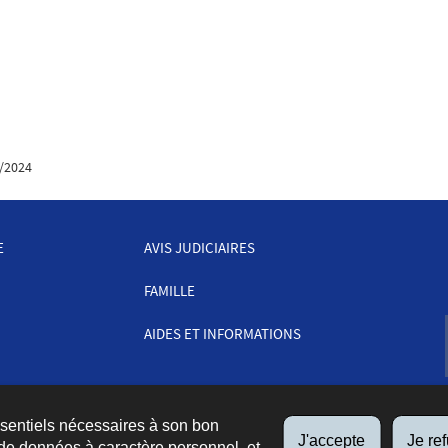
/2024
E
AVIS JUDICIAIRES
FAMILLE
AIDES ET INFORMATIONS
ssentiels nécessaires à son bon
J'accepte
Je re
de données à caractère personnel, et