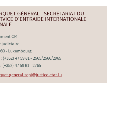
RQUET GÉNÉRAL - SECRÉTARIAT DU
RVICE D'ENTRAIDE INTERNATIONALE
NALE
iment CR
é judiciaire
080 - Luxembourg
. : (+352) 47 59 81 - 2565/2566/2965
: (+352) 47 59 81 - 2765
quet.general.sepi@justice.etat.lu