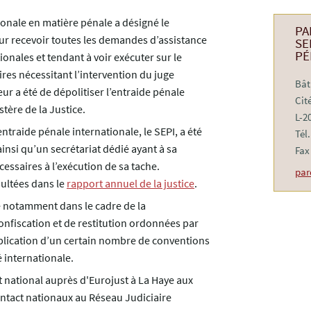
tionale en matière pénale a désigné le
PA
ur recevoir toutes les demandes d’assistance
SE
PÉ
ionales et tendant à voir exécuter sur le
ires nécessitant l’intervention du juge
Bât
ur a été de dépolitiser l’entraide pénale
Cit
tère de la Justice.
L-2
entraide pénale internationale, le SEPI, a été
Tél
insi qu’un secrétariat dédié ayant à sa
Fax 
essaires à l’exécution de sa tache.
par
sultées dans le
rapport annuel de la justice
.
e notamment dans le cadre de la
nfiscation et de restitution ordonnées par
pplication d’un certain nombre de conventions
é internationale.
national auprès d'Eurojust à La Haye aux
contact nationaux au Réseau Judiciaire