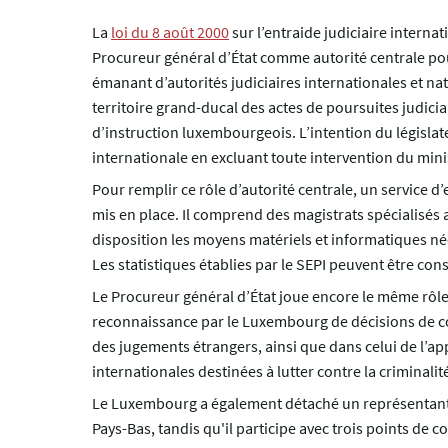
La
loi du 8 août 2000
sur l’entraide judiciaire interna
Procureur général d’État comme autorité centrale po
émanant d’autorités judiciaires internationales et nat
territoire grand-ducal des actes de poursuites judicia
d’instruction luxembourgeois. L’intention du législate
internationale en excluant toute intervention du minis
Pour remplir ce rôle d’autorité centrale, un service d’
mis en place. Il comprend des magistrats spécialisés a
disposition les moyens matériels et informatiques néc
Les statistiques établies par le SEPI peuvent être con
Le Procureur général d’État joue encore le même rôl
reconnaissance par le Luxembourg de décisions de co
des jugements étrangers, ainsi que dans celui de l’a
internationales destinées à lutter contre la criminalit
Le Luxembourg a également détaché un représentant 
Pays-Bas, tandis qu'il participe avec trois points de 