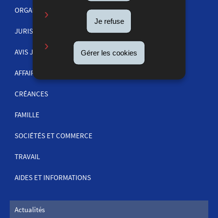
ORGANISATION DE LA JUSTICE
Je refuse
JURISPRUDENCE
MENU
DE
AVIS JUDICIAIRES
Gérer les cookies
NAVIGATION
AFFAIRES PÉNALES
CRÉANCES
FAMILLE
SOCIÉTÉS ET COMMERCE
TRAVAIL
AIDES ET INFORMATIONS
Actualités