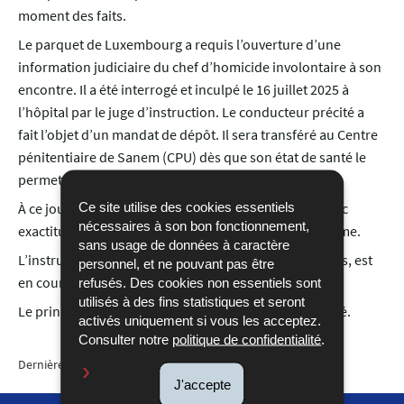
moment des faits.
Le parquet de Luxembourg a requis l’ouverture d’une
information judiciaire du chef d’homicide involontaire à son
encontre. Il a été interrogé et inculpé le 16 juillet 2025 à
l’hôpital par le juge d’instruction. Le conducteur précité a
fait l’objet d’un mandat de dépôt. Il sera transféré au Centre
pénitentiaire de Sanem (CPU) dès que son état de santé le
permettra.
Ce site utilise des cookies essentiels
À ce jour, il n’a pas encore été possible de retracer avec
nécessaires à son bon fonctionnement,
exactitude le trajet emprunté par le conducteur fantôme.
sans usage de données à caractère
L’instruction, comportant de nombreuses vérifications, est
personnel, et ne pouvant pas être
en cours.
refusés. Des cookies non essentiels sont
utilisés à des fins statistiques et seront
Le principe de la présomption d’innocence est rappelé.
activés uniquement si vous les acceptez.
Consulter notre
politique de confidentialité
.
Dernière mise à jour
18/07/2025
J'accepte