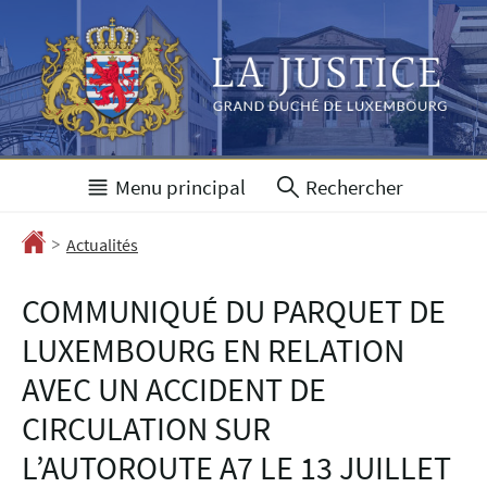
Aller
Aller
à
au
la
contenu
navigation
Menu principal
Rechercher
>
Accueil
Actualités
COMMUNIQUÉ DU PARQUET DE
LUXEMBOURG EN RELATION
AVEC UN ACCIDENT DE
CIRCULATION SUR
L’AUTOROUTE A7 LE 13 JUILLET